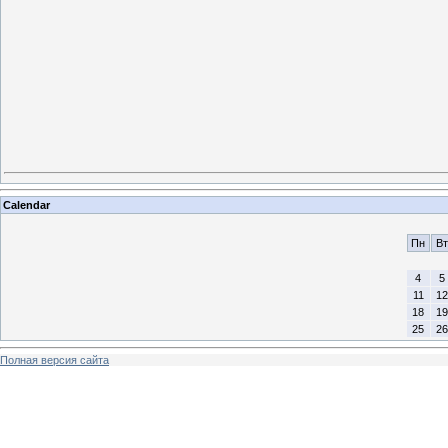
Calendar
Пн
Вт
4
5
11
12
18
19
25
26
Полная версия сайта