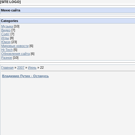
[
SITE LOGO
]
Меню сайта
Categories
Музыка
[10]
Видео
[7]
Софт
[7]
Игры
[8]
Юмор
[23]
Мировые новости
[6]
Hi-Tech
[5]
Обновления сайта
[6]
Разное
[10]
Главная
»
2007
»
Июнь
»
22
Владимир Путин - Останусь